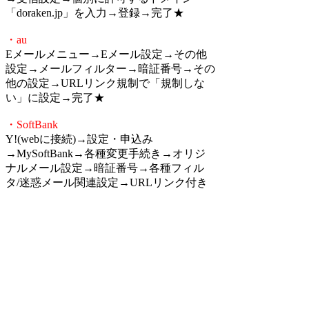
「doraken.jp」を入力→登録→完了★
・au
Eメールメニュー→Eメール設定→その他
設定→メールフィルター→暗証番号→その
他の設定→URLリンク規制で「規制しな
い」に設定→完了★
・SoftBank
Y!(webに接続)→設定・申込み
→MySoftBank→各種変更手続き→オリジ
ナルメール設定→暗証番号→各種フィル
タ/迷惑メール関連設定→URLリンク付き
メール拒否設定→「URLを含むメールを
受け取りますか？」で「受け取る」に設定
→完了★
検索
:
上記Q&Aをご覧になっても解決しない場
合はDORAKENサポートセンターにお問