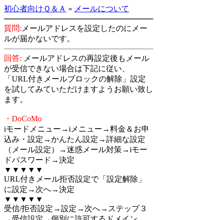
初心者向けＱ＆Ａ
»
メールについて
質問:
メールアドレスを設定したのにメー
ルが届かないです。
回答:
メールアドレスの再設定後もメール
が受信できない場合は下記に従い、
「URL付きメールブロックの解除」設定
を試してみていただけますようお願い致し
ます。
・DoCoMo
iモードメニュー→iメニュー→料金＆お申
込み・設定→かんたん設定→詳細な設定
（メール設定）→迷惑メール対策→iモー
ドパスワード→決定
▼▼▼▼▼
URL付きメール拒否設定で「設定解除」
に設定→次へ→決定
▼▼▼▼▼
受信/拒否設定→設定→次へ→ステップ３
→受信設定→個別に許可するドメイン