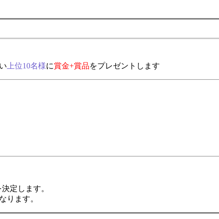
い
上位10名様
に
賞金+賞品
をプレゼントします
を決定します
。
となります
。