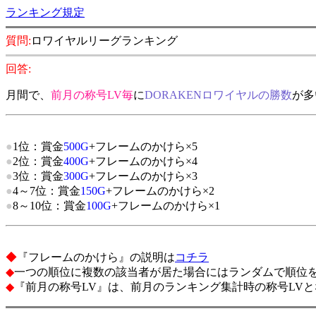
ランキング規定
質問:
ロワイヤルリーグランキング
回答:
月間で、
前月の称号LV毎
に
DORAKENロワイヤルの勝数
が多
●
1位：賞金
500G
+フレームのかけら×5
●
2位：賞金
400G
+フレームのかけら×4
●
3位：賞金
300G
+フレームのかけら×3
●
4～7位：賞金
150G
+フレームのかけら×2
●
8～10位：賞金
100G
+フレームのかけら×1
◆
『フレームのかけら』の説明は
コチラ
◆
一つの順位に複数の該当者が居た場合にはランダムで順位
◆
『前月の称号LV』は、前月のランキング集計時の称号LV