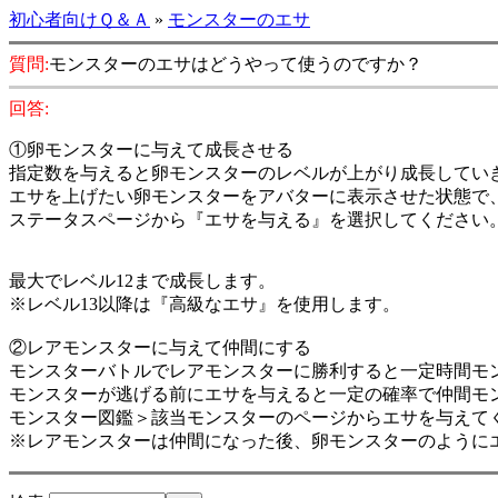
初心者向けＱ＆Ａ
»
モンスターのエサ
質問:
モンスターのエサはどうやって使うのですか？
回答:
①卵モンスターに与えて成長させる
指定数を与えると卵モンスターのレベルが上がり成長してい
エサを上げたい卵モンスターをアバターに表示させた状態で
ステータスページから『エサを与える』を選択してください
最大でレベル12まで成長します。
※レベル13以降は『高級なエサ』を使用します。
②レアモンスターに与えて仲間にする
モンスターバトルでレアモンスターに勝利すると一定時間モ
モンスターが逃げる前にエサを与えると一定の確率で仲間モ
モンスター図鑑＞該当モンスターのページからエサを与えて
※レアモンスターは仲間になった後、卵モンスターのように