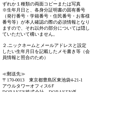
ずれか１種類の両面コピーまたは写真
※生年月日と、各身分証明書の固有番号
（発行番号・学籍番号・住民番号・お客様
番号等）が本人確認の際の必須情報となり
ますので、それ以外の部分については隠し
ていただいて構いません。
２.ニックネームとメールアドレスと設定
したい生年月日を記載したメモ書き等（会
員情報と照合のため）
≪郵送先≫
〒170-0013 東京都豊島区東池袋4-21-1
アウルタワーオフィス6Ｆ
DORAKEN株式会社 DORAKEN係
※送付いただきました書類は情報開示後に
シュレッダーにて削除いたします。
検索
: