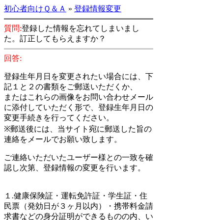
初心者向けＱ＆Ａ
»
登録情報変更
質問:
登録した情報を忘れてしまいまし
た。訂正してもらえますか？
回答:
登録生年月日を変更されたい場合には、下
記１と２の書類をご郵送いただくか、
またはこれらの画像をお問い合わせメール
に添付していただく形で、登録生年月日の
変更手続きを行ってください。
※郵送後には、当サイト宛に郵送した旨の
連絡をメールでお願い致します。
ご連絡いただいたユーザー様との一致を確
認し次第、登録情報の変更を行います。
１.健康保険証・運転免許証・学生証・住
民票（発効日が３ヶ月以内）・携帯料金請
求書などの身分証明ができるものの内、い