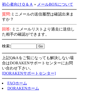
初心者向けＱ＆Ａ
»
メールBOXについて
質問:
ミニメールの送信履歴は確認出来ま
すか？
回答:
ミニメールリストより過去に送信し
た相手の確認ができます。
検索
:
上記Q&Aをご覧になっても解決しない場
合はDORAKENサポートセンターにお問
い合わせ下さい。
[DORAKENサポートセンター]
FAQホーム
DORAKENホーム