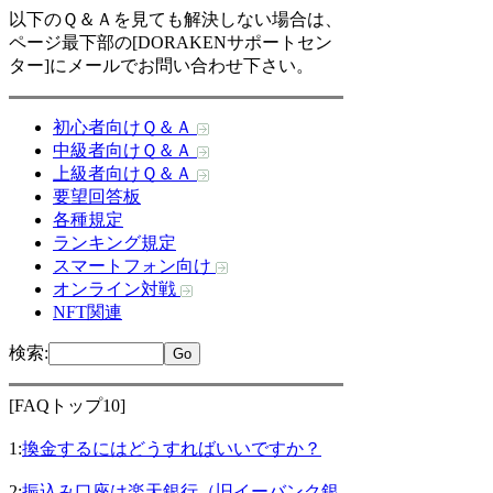
以下のＱ＆Ａを見ても解決しない場合は、
ページ最下部の[DORAKENサポートセン
ター]にメールでお問い合わせ下さい。
初心者向けＱ＆Ａ
中級者向けＱ＆Ａ
上級者向けＱ＆Ａ
要望回答板
各種規定
ランキング規定
スマートフォン向け
オンライン対戦
NFT関連
検索
:
[FAQトップ10]
1:
換金するにはどうすればいいですか？
2:
振込み口座は楽天銀行（旧イーバンク銀