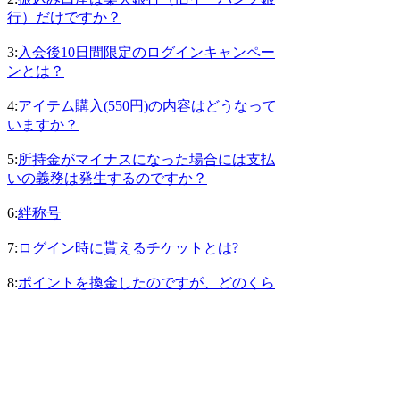
行）だけですか？
3:
入会後10日間限定のログインキャンペー
ンとは？
4:
アイテム購入(550円)の内容はどうなって
いますか？
5:
所持金がマイナスになった場合には支払
いの義務は発生するのですか？
6:
絆称号
7:
ログイン時に貰えるチケットとは?
8:
ポイントを換金したのですが、どのくら
いで楽天銀行（旧イーバンク銀行）の口座
に振込まれますか？
9:
ロワイヤル称号
10:
軍称号