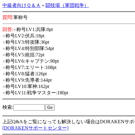
中級者向けＱ＆Ａ
»
闘技場（軍団戦争）
質問:
軍称号
回答:
●
称号LV1:兵隊:0pt
●
称号LV2:伏兵:18pt
●
称号LV3:特攻隊:36pt
●
称号LV4:特別部隊:54pt
●
称号LV5:統括:72pt
●
称号LV6:キャプテン:90pt
●
称号LV7:エリート:108pt
●
称号LV8:猛者:126pt
●
称号LV9:先導者:144pt
●
称号LV10:軍神:162pt
●
称号LV11:戦争マスター:180pt
検索
:
上記Q&Aをご覧になっても解決しない場合はDORAKENサ
[DORAKENサポートセンター]