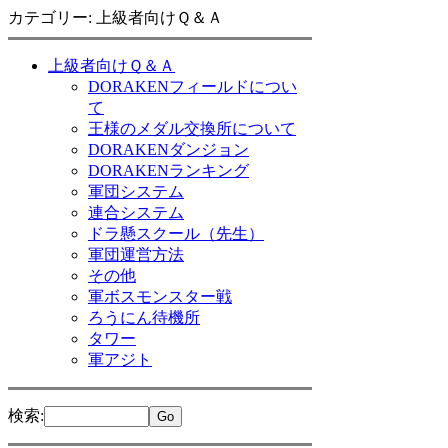
カテゴリー: 上級者向けＱ＆Ａ
上級者向けＱ＆Ａ
DORAKENフィールドについ
て
王様のメダル交換所について
DORAKENダンジョン
DORAKENランキング
軍団システム
連合システム
ドラ懸スクール（先生）
軍団運営方法
その他
軍ボスモンスター戦
ろうにん待機所
タワー
軍アジト
検索
: