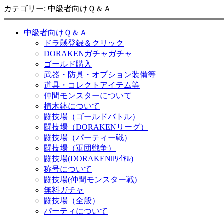
カテゴリー: 中級者向けＱ＆Ａ
中級者向けＱ＆Ａ
ドラ懸登録＆クリック
DORAKENガチャガチャ
ゴールド購入
武器・防具・オプション装備等
道具・コレクトアイテム等
仲間モンスターについて
植木鉢について
闘技場（ゴールドバトル）
闘技場（DORAKENリーグ）
闘技場（パーティー戦）
闘技場（軍団戦争）
闘技場(DORAKENﾛﾜｲﾔﾙ)
称号について
闘技場(仲間モンスター戦)
無料ガチャ
闘技場（全般）
パーティについて