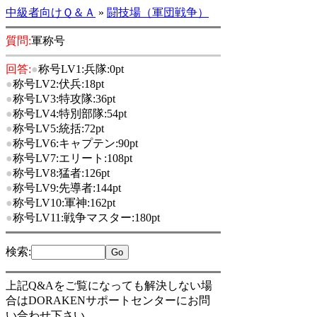
中級者向けＱ＆Ａ
»
闘技場（軍団戦争）
質問:
軍称号
回答:
●
称号LV1:兵隊:0pt
●
称号LV2:伏兵:18pt
●
称号LV3:特攻隊:36pt
●
称号LV4:特別部隊:54pt
●
称号LV5:統括:72pt
●
称号LV6:キャプテン:90pt
●
称号LV7:エリート:108pt
●
称号LV8:猛者:126pt
●
称号LV9:先導者:144pt
●
称号LV10:軍神:162pt
●
称号LV11:戦争マスター:180pt
検索
:
上記Q&Aをご覧になっても解決しない場
合はDORAKENサポートセンターにお問
い合わせ下さい。