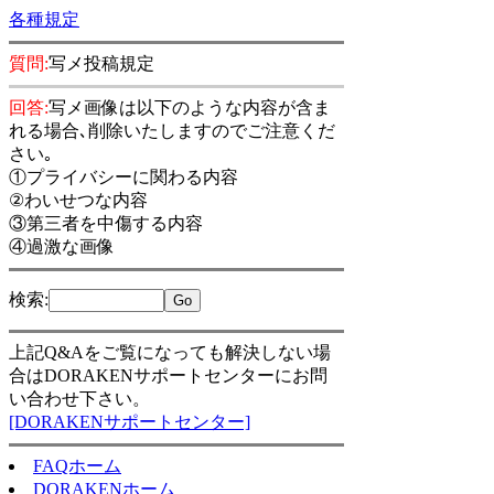
各種規定
質問:
写メ投稿規定
回答:
写メ画像は以下のような内容が含ま
れる場合､削除いたしますのでご注意くだ
さい｡
①プライバシーに関わる内容
②わいせつな内容
③第三者を中傷する内容
④過激な画像
検索
:
上記Q&Aをご覧になっても解決しない場
合はDORAKENサポートセンターにお問
い合わせ下さい。
[DORAKENサポートセンター]
FAQホーム
DORAKENホーム