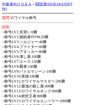
中級者向けＱ＆Ａ
»
闘技場(DORAKENﾛﾜｲ
ﾔﾙ)
質問:
ロワイヤル称号
回答:
●
称号LV1:見習い:0勝
●
称号LV2:挑戦者ﾛﾜｲﾔﾙ:20勝
●
称号LV3:ソルジャー:40勝
●
称号LV4:ファイター:60勝
●
称号LV5:アタッカー:80勝
●
称号LV6:壊し屋:100勝
●
称号LV7:エース:120勝
●
称号LV8:覇者:140勝
●
称号LV9:バトルマシーン:160勝
●
称号LV10:英雄:180勝
●
称号LV11:ロワイヤルマスター:200勝
●
称号LV12:最強の殺し屋:400勝
●
称号LV13:ロワイヤルキング:600勝
●
称号LV14:絶対王者:800勝
●
称号LV15:ロワイヤルエンペラー:1000勝