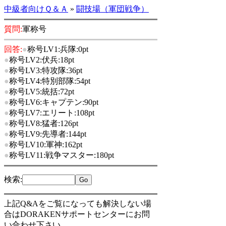
中級者向けＱ＆Ａ
»
闘技場（軍団戦争）
質問:
軍称号
回答:
●
称号LV1:兵隊:0pt
●
称号LV2:伏兵:18pt
●
称号LV3:特攻隊:36pt
●
称号LV4:特別部隊:54pt
●
称号LV5:統括:72pt
●
称号LV6:キャプテン:90pt
●
称号LV7:エリート:108pt
●
称号LV8:猛者:126pt
●
称号LV9:先導者:144pt
●
称号LV10:軍神:162pt
●
称号LV11:戦争マスター:180pt
検索
:
上記Q&Aをご覧になっても解決しない場
合はDORAKENサポートセンターにお問
い合わせ下さい。