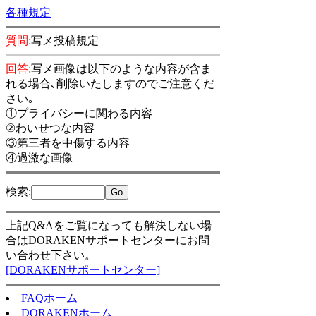
各種規定
質問:
写メ投稿規定
回答:
写メ画像は以下のような内容が含ま
れる場合､削除いたしますのでご注意くだ
さい｡
①プライバシーに関わる内容
②わいせつな内容
③第三者を中傷する内容
④過激な画像
検索
:
上記Q&Aをご覧になっても解決しない場
合はDORAKENサポートセンターにお問
い合わせ下さい。
[DORAKENサポートセンター]
FAQホーム
DORAKENホーム