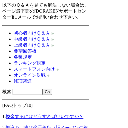
以下のＱ＆Ａを見ても解決しない場合は、
ページ最下部の[DORAKENサポートセン
ター]にメールでお問い合わせ下さい。
初心者向けＱ＆Ａ
中級者向けＱ＆Ａ
上級者向けＱ＆Ａ
要望回答板
各種規定
ランキング規定
スマートフォン向け
オンライン対戦
NFT関連
検索
:
[FAQトップ10]
1:
換金するにはどうすればいいですか？
2:
振込み口座は楽天銀行（旧イーバンク銀