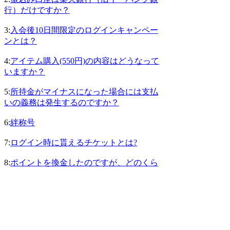
行）だけですか？
3:
入会後10日間限定のログインキャンペー
ンとは？
4:
アイテム購入(550円)の内容はどうなって
いますか？
5:
所持金がマイナスになった場合には支払
いの義務は発生するのですか？
6:
絆称号
7:
ログイン時に貰えるチケットとは?
8:
ポイントを換金したのですが、どのくら
いで楽天銀行（旧イーバンク銀行）の口座
に振込まれますか？
9:
ロワイヤル称号
10:
軍称号