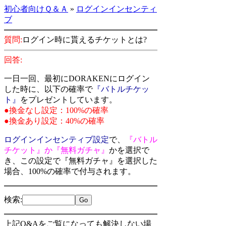
初心者向けＱ＆Ａ
»
ログインインセンティ
ブ
質問:
ログイン時に貰えるチケットとは?
回答:
一日一回、最初にDORAKENにログイン
した時に、以下の確率で
『バトルチケッ
ト』
をプレゼントしています。
●換金なし設定：100%の確率
●換金あり設定：40%の確率
ログインインセンティブ設定
で、
『バトル
チケット』か『無料ガチャ』
かを選択で
き、この設定で『無料ガチャ』を選択した
場合、100%の確率で付与されます。
検索
:
上記Q&Aをご覧になっても解決しない場