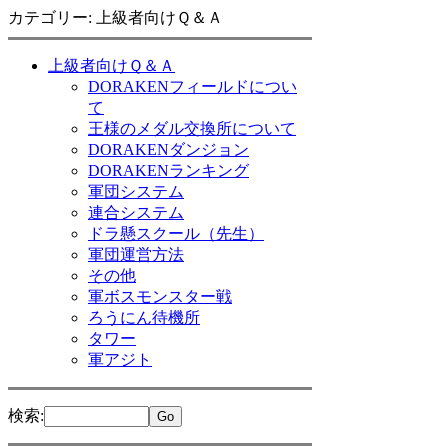
カテゴリー: 上級者向けＱ＆Ａ
上級者向けＱ＆Ａ
DORAKENフィールドについ
て
王様のメダル交換所について
DORAKENダンジョン
DORAKENランキング
軍団システム
連合システム
ドラ懸スクール（先生）
軍団運営方法
その他
軍ボスモンスター戦
ろうにん待機所
タワー
軍アジト
検索
: