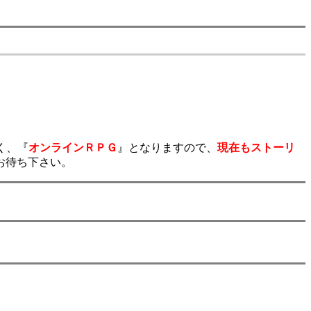
く、『
オンラインＲＰＧ
』となりますので、
現在もストーリ
お待ち下さい。