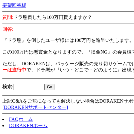
要望回答板
質問:
ドラ懸倒したら100万円貰えますか？
回答:
『ドラ懸』を倒したユーザ様には100万円を進呈いたします。
この100万円は懸賞金となりますので、『換金NG』の会員
ただし、DORAKENは、パッケージ販売の売り切りゲーム
ーは進行中
で、ドラ懸が『いつ・どこで・どのように』出現
検索
:
上記Q&Aをご覧になっても解決しない場合はDORAKENサ
[DORAKENサポートセンター]
FAQホーム
DORAKENホーム