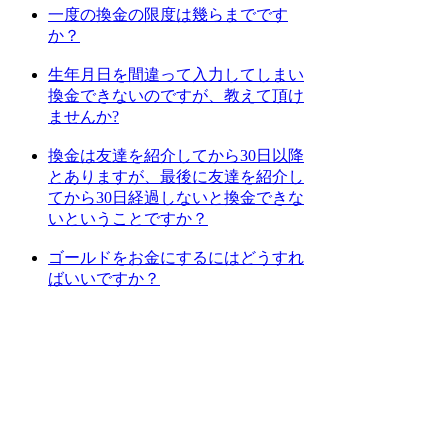
一度の換金の限度は幾らまでです
か？
生年月日を間違って入力してしまい
換金できないのですが、教えて頂け
ませんか?
換金は友達を紹介してから30日以降
とありますが、最後に友達を紹介し
てから30日経過しないと換金できな
いということですか？
ゴールドをお金にするにはどうすれ
ばいいですか？
[
1
] [
2
] [
3
] [
4
] [
次のページへ
]
上位カテゴリーへ
検索
: