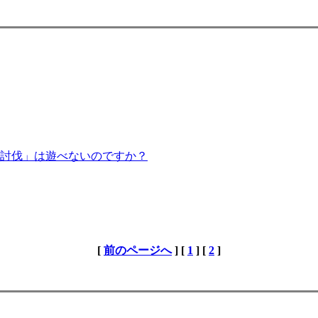
討伐」は遊べないのですか？
[
前のページへ
] [
1
] [
2
]