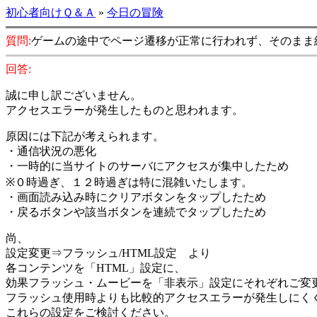
初心者向けＱ＆Ａ
»
今日の冒険
質問:
ゲームの途中でページ遷移が正常に行われず、そのまま
回答:
誠に申し訳ございません。
アクセスエラーが発生したものと思われます。
原因には下記が考えられます。
・通信状況の悪化
・一時的に当サイトのサーバにアクセスが集中したため
※０時過ぎ、１２時過ぎは特に混雑いたします。
・画面読み込み時にクリアボタンをタップしたため
・戻るボタンや該当ボタンを連続でタップしたため
尚、
設定変更⇒フラッシュ/HTML設定 より
各コンテンツを「HTML」設定に、
効果フラッシュ・ムービーを「非表示」設定にそれぞれご変
フラッシュ使用時よりも比較的アクセスエラーが発生しにく
これらの設定をご検討ください。