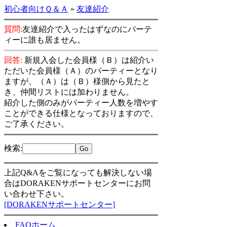
初心者向けＱ＆Ａ
»
友達紹介
質問:
友達紹介で入ったはずなのにパーテ
ィーに誰も居ません。
回答:
新規入会した会員様（Ｂ）は紹介い
ただいた会員様（Ａ）のパーティーとなり
ますが、（Ａ）は（Ｂ）様側から見たと
き、仲間リストには加わりません。
紹介した側のみがパーティー人数を増やす
ことができる仕様となっておりますので、
ご了承ください。
検索
:
上記Q&Aをご覧になっても解決しない場
合はDORAKENサポートセンターにお問
い合わせ下さい。
[DORAKENサポートセンター]
FAQホーム