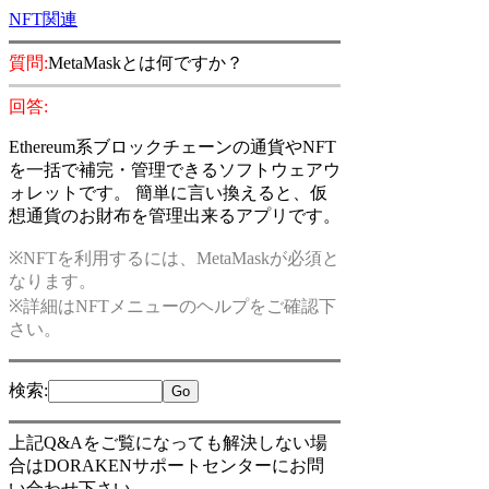
NFT関連
質問:
MetaMaskとは何ですか？
回答:
Ethereum系ブロックチェーンの通貨やNFT
を一括で補完・管理できるソフトウェアウ
ォレットです。 簡単に言い換えると、仮
想通貨のお財布を管理出来るアプリです。
※NFTを利用するには、MetaMaskが必須と
なります。
※詳細はNFTメニューのヘルプをご確認下
さい。
検索
:
上記Q&Aをご覧になっても解決しない場
合はDORAKENサポートセンターにお問
い合わせ下さい。