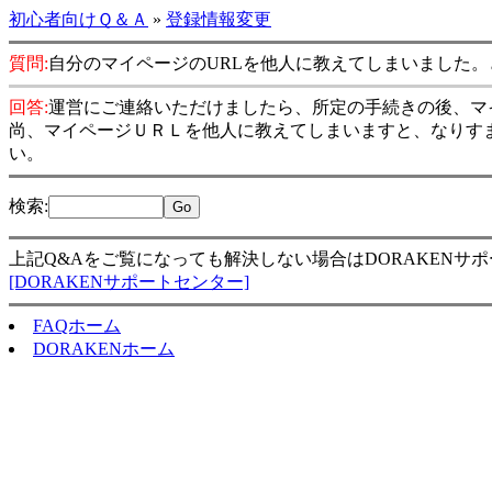
初心者向けＱ＆Ａ
»
登録情報変更
質問:
自分のマイページのURLを他人に教えてしまいました
回答:
運営にご連絡いただけましたら、所定の手続きの後、マ
尚、マイページＵＲＬを他人に教えてしまいますと、なりす
い。
検索
:
上記Q&Aをご覧になっても解決しない場合はDORAKENサ
[DORAKENサポートセンター]
FAQホーム
DORAKENホーム