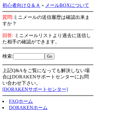
初心者向けＱ＆Ａ
»
メールBOXについて
質問:
ミニメールの送信履歴は確認出来ま
すか？
回答:
ミニメールリストより過去に送信し
た相手の確認ができます。
検索
:
上記Q&Aをご覧になっても解決しない場
合はDORAKENサポートセンターにお問
い合わせ下さい。
[DORAKENサポートセンター]
FAQホーム
DORAKENホーム