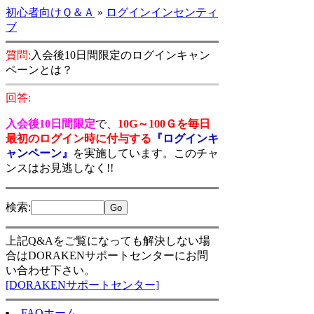
初心者向けＱ＆Ａ
»
ログインインセンティ
ブ
質問:
入会後10日間限定のログインキャン
ペーンとは？
回答:
入会後10日間限定
で、
10G～100Ｇを毎日
最初のログイン時に付与する
『ログインキ
ャンペーン』
を実施しています。このチャ
ンスはお見逃しなく!!
検索
:
上記Q&Aをご覧になっても解決しない場
合はDORAKENサポートセンターにお問
い合わせ下さい。
[DORAKENサポートセンター]
FAQホーム