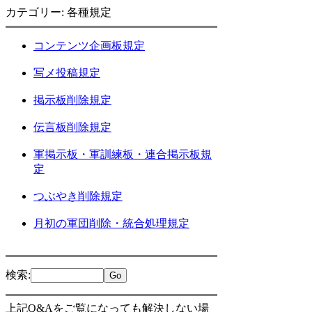
カテゴリー: 各種規定
コンテンツ企画板規定
写メ投稿規定
掲示板削除規定
伝言板削除規定
軍掲示板・軍訓練板・連合掲示板規
定
つぶやき削除規定
月初の軍団削除・統合処理規定
検索
:
上記Q&Aをご覧になっても解決しない場