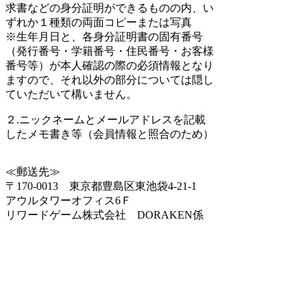
求書などの身分証明ができるものの内、い
ずれか１種類の両面コピーまたは写真
※生年月日と、各身分証明書の固有番号
（発行番号・学籍番号・住民番号・お客様
番号等）が本人確認の際の必須情報となり
ますので、それ以外の部分については隠し
ていただいて構いません。
２.ニックネームとメールアドレスを記載
したメモ書き等（会員情報と照合のため）
≪郵送先≫
〒170-0013 東京都豊島区東池袋4-21-1
アウルタワーオフィス6Ｆ
リワードゲーム株式会社 DORAKEN係
※送付いただきました書類は情報開示後に
シュレッダーにて削除いたします。
検索
: