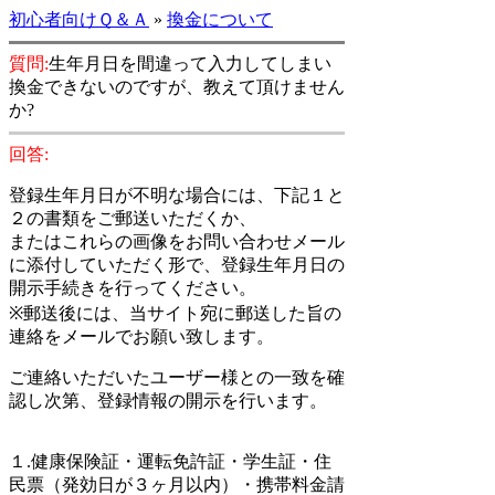
初心者向けＱ＆Ａ
»
換金について
質問:
生年月日を間違って入力してしまい
換金できないのですが、教えて頂けません
か?
回答:
登録生年月日が不明な場合には、下記１と
２の書類をご郵送いただくか、
またはこれらの画像をお問い合わせメール
に添付していただく形で、登録生年月日の
開示手続きを行ってください。
※郵送後には、当サイト宛に郵送した旨の
連絡をメールでお願い致します。
ご連絡いただいたユーザー様との一致を確
認し次第、登録情報の開示を行います。
１.健康保険証・運転免許証・学生証・住
民票（発効日が３ヶ月以内）・携帯料金請