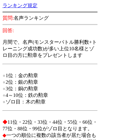
ランキング規定
質問:
名声ランキング
回答:
月間
で、名声(モンスターバトル勝利数+ト
レーニング成功数)が多い上位10名様とゾ
ロ目の方に勲章をプレゼントします
●
1位：
金の勲章
●
2位：
銀の勲章
●
3位：
銅の勲章
●
4～10位：
鉄の勲章
●
ゾロ目：
木の勲章
◆
11位・22位・33位・44位・55位・66位・
77位・88位・99位がゾロ目となります。
◆
一つの順位に複数の該当者が居た場合も