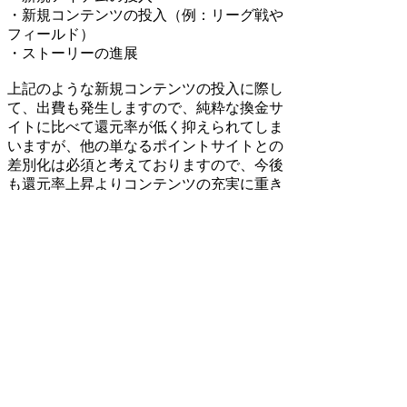
・新規コンテンツの投入（例：リーグ戦や
フィールド）
・ストーリーの進展
上記のような新規コンテンツの投入に際し
て、出費も発生しますので、純粋な換金サ
イトに比べて還元率が低く抑えられてしま
いますが、他の単なるポイントサイトとの
差別化は必須と考えておりますので、今後
も還元率上昇よりコンテンツの充実に重き
を置いた方針で運営して参ります。
検索
:
上記Q&Aをご覧になっても解決しない場
合はDORAKENサポートセンターにお問
い合わせ下さい。
[DORAKENサポートセンター]
FAQホーム