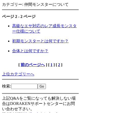
カテゴリー: 仲間モンスターについて
ページ 2 - 2 ページ
高級なエサ対応のレア成長モンスタ
ー仕様について
初期モンスターとは何ですか？
合体とは何ですか？
[
前のページへ
] [
1
] [
2
]
上位カテゴリーへ
検索
:
上記Q&Aをご覧になっても解決しない場
合はDORAKENサポートセンターにお問
い合わせ下さい。