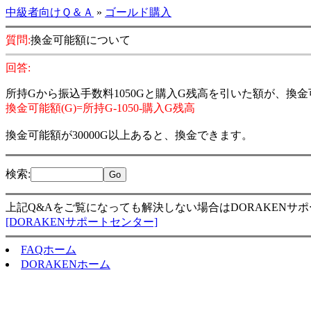
中級者向けＱ＆Ａ
»
ゴールド購入
質問:
換金可能額について
回答:
所持Gから振込手数料1050Gと購入G残高を引いた額が、換
換金可能額(G)=所持G-1050-購入G残高
換金可能額が30000G以上あると、換金できます。
検索
:
上記Q&Aをご覧になっても解決しない場合はDORAKENサ
[DORAKENサポートセンター]
FAQホーム
DORAKENホーム