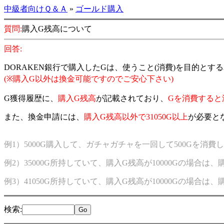
中級者向けＱ＆Ａ
»
ゴールド購入
質問:
購入G残高について
回答:
DORAKEN銀行で購入したGは、使うこと(消費)を目的と
(※購入G以外は換金可能ですのでご安心下さい)
G獲得履歴に、
購入G残高
が記載されており、
Gを消費すると
また、換金申請には、
購入G残高以外で31050G以上
が必要と
例1）5000G購入して、ガチャガチャを一回して500Gを消費
例2）35000G所持していて、購入G残高が10000Gの場合は、
例3）41050G所持していて、購入G残高が10000Gの場合は
検索
: