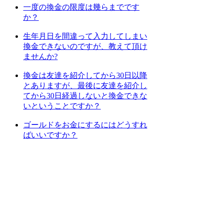
一度の換金の限度は幾らまでです
か？
生年月日を間違って入力してしまい
換金できないのですが、教えて頂け
ませんか?
換金は友達を紹介してから30日以降
とありますが、最後に友達を紹介し
てから30日経過しないと換金できな
いということですか？
ゴールドをお金にするにはどうすれ
ばいいですか？
[
1
] [
2
] [
3
] [
4
] [
次のページへ
]
上位カテゴリーへ
検索
: