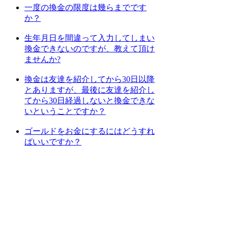
一度の換金の限度は幾らまでです
か？
生年月日を間違って入力してしまい
換金できないのですが、教えて頂け
ませんか?
換金は友達を紹介してから30日以降
とありますが、最後に友達を紹介し
てから30日経過しないと換金できな
いということですか？
ゴールドをお金にするにはどうすれ
ばいいですか？
[
1
] [
2
] [
3
] [
4
] [
次のページへ
]
上位カテゴリーへ
検索
: