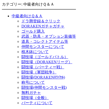
カテゴリー: 中級者向けＱ＆Ａ
中級者向けＱ＆Ａ
ドラ懸登録＆クリック
DORAKENガチャガチャ
ゴールド購入
武器・防具・オプション装備等
道具・コレクトアイテム等
仲間モンスターについて
植木鉢について
闘技場（ゴールドバトル）
闘技場（DORAKENリーグ）
闘技場（パーティー戦）
闘技場（軍団戦争）
闘技場(DORAKENﾛﾜｲﾔﾙ)
称号について
闘技場(仲間モンスター戦)
無料ガチャ
闘技場（全般）
パーティについて