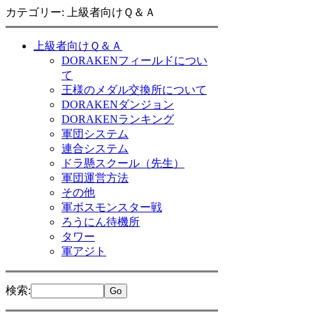
カテゴリー: 上級者向けＱ＆Ａ
上級者向けＱ＆Ａ
DORAKENフィールドについ
て
王様のメダル交換所について
DORAKENダンジョン
DORAKENランキング
軍団システム
連合システム
ドラ懸スクール（先生）
軍団運営方法
その他
軍ボスモンスター戦
ろうにん待機所
タワー
軍アジト
検索
: