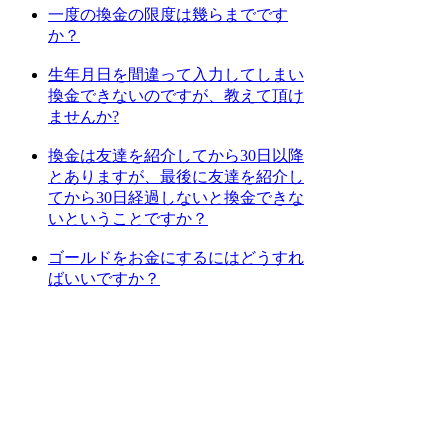
一度の換金の限度は幾らまでです
か？
生年月日を間違って入力してしまい
換金できないのですが、教えて頂け
ませんか?
換金は友達を紹介してから30日以降
とありますが、最後に友達を紹介し
てから30日経過しないと換金できな
いということですか？
ゴールドをお金にするにはどうすれ
ばいいですか？
[
1
] [
2
] [
3
] [
4
] [
次のページへ
]
上位カテゴリーへ
検索
: