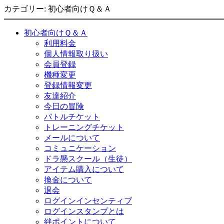
カテゴリー: 初心者向けＱ＆Ａ
初心者向けＱ＆Ａ
利用料金
個人情報取り扱い
会員登録
機種変更
登録情報変更
友達紹介
今日の冒険
バトルチケット
トレーニングチケット
メールについて
コミュニケーション
ドラ懸スクール（生徒）
アイテム購入について
換金について
退会
ログインインセンティブ
ログインスタンプとは
絆ポイントについて