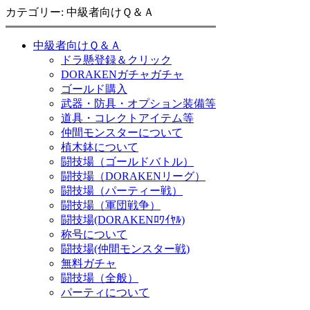
カテゴリー: 中級者向けＱ＆Ａ
中級者向けＱ＆Ａ
ドラ懸登録＆クリック
DORAKENガチャガチャ
ゴールド購入
武器・防具・オプション装備等
道具・コレクトアイテム等
仲間モンスターについて
植木鉢について
闘技場（ゴールドバトル）
闘技場（DORAKENリーグ）
闘技場（パーティー戦）
闘技場（軍団戦争）
闘技場(DORAKENﾛﾜｲﾔﾙ)
称号について
闘技場(仲間モンスター戦)
無料ガチャ
闘技場（全般）
パーティについて