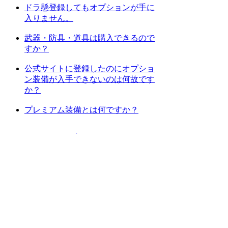
ドラ懸登録してもオプションが手に
入りません。
武器・防具・道具は購入できるので
すか？
公式サイトに登録したのにオプショ
ン装備が入手できないのは何故です
か？
プレミアム装備とは何ですか？
[
1
] [
2
] [
次のページへ
]
上位カテゴリーへ
検索
:
上記Q&Aをご覧になっても解決しない場
合はDORAKENサポートセンターにお問
い合わせ下さい。