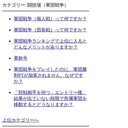
カテゴリー: 闘技場（軍団戦争）
軍団戦争（個人戦）って何ですか？
軍団戦争（団長戦）って何ですか？
軍団戦争ランキングで上位に入ると
どんなメリットがありますか？
軍称号
軍団戦争をプレイしたのに、軍団勝
利PTが加算されません。なぜです
か？
「対戦相手を待つ」エントリー後、
結果が出ていない段階で所属軍団を
移動するとどうなりますか？
上位カテゴリーへ