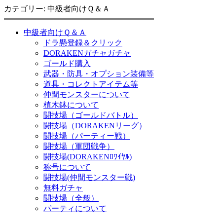
カテゴリー: 中級者向けＱ＆Ａ
中級者向けＱ＆Ａ
ドラ懸登録＆クリック
DORAKENガチャガチャ
ゴールド購入
武器・防具・オプション装備等
道具・コレクトアイテム等
仲間モンスターについて
植木鉢について
闘技場（ゴールドバトル）
闘技場（DORAKENリーグ）
闘技場（パーティー戦）
闘技場（軍団戦争）
闘技場(DORAKENﾛﾜｲﾔﾙ)
称号について
闘技場(仲間モンスター戦)
無料ガチャ
闘技場（全般）
パーティについて