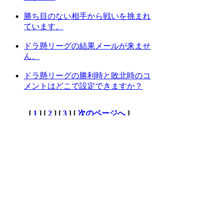
勝ち目のない相手から戦いを挑まれ
ています。
ドラ懸リーグの結果メールが来ませ
ん。
ドラ懸リーグの勝利時と敗北時のコ
メントはどこで設定できますか？
[
1
] [
2
] [
3
] [
次のページへ
]
上位カテゴリーへ
検索
:
上記Q&Aをご覧になっても解決しない場
合はDORAKENサポートセンターにお問
い合わせ下さい。
[DORAKENサポートセンター]