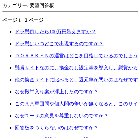
カテゴリー: 要望回答板
ページ 1 - 2 ページ
ドラ懸倒したら100万円貰えますか？
ドラ懸はいつどこで出現するのですか？
ＤＯＲＡＫＥＮの運営はどこを目指しているのでしょう
懸賞サイトなのに、換金なし設定等を導入し、懸賞から
他の換金サイトに比べると、還元率が悪いのはなぜです
なぜ殿堂入り案が浮上したのですか？
このまま軍団間や個人間の争いが無くなると、このサイ
なぜユーザの意見を尊重しないのですか？
回答板をつくらないのはなぜですか？