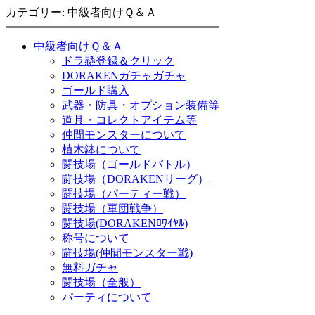
カテゴリー: 中級者向けＱ＆Ａ
中級者向けＱ＆Ａ
ドラ懸登録＆クリック
DORAKENガチャガチャ
ゴールド購入
武器・防具・オプション装備等
道具・コレクトアイテム等
仲間モンスターについて
植木鉢について
闘技場（ゴールドバトル）
闘技場（DORAKENリーグ）
闘技場（パーティー戦）
闘技場（軍団戦争）
闘技場(DORAKENﾛﾜｲﾔﾙ)
称号について
闘技場(仲間モンスター戦)
無料ガチャ
闘技場（全般）
パーティについて