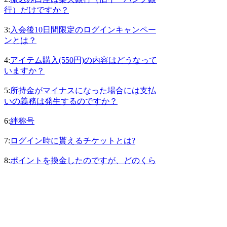
行）だけですか？
3:
入会後10日間限定のログインキャンペー
ンとは？
4:
アイテム購入(550円)の内容はどうなって
いますか？
5:
所持金がマイナスになった場合には支払
いの義務は発生するのですか？
6:
絆称号
7:
ログイン時に貰えるチケットとは?
8:
ポイントを換金したのですが、どのくら
いで楽天銀行（旧イーバンク銀行）の口座
に振込まれますか？
9:
ロワイヤル称号
10:
軍称号