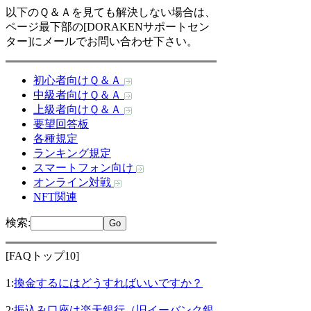
以下のＱ＆Ａを見ても解決しない場合は、
ページ最下部の[DORAKENサポートセン
ター]にメールでお問い合わせ下さい。
初心者向けＱ＆Ａ
中級者向けＱ＆Ａ
上級者向けＱ＆Ａ
要望回答板
各種規定
ランキング規定
スマートフォン向け
オンライン対戦
NFT関連
検索
:
[FAQトップ10]
1:
換金するにはどうすればいいですか？
2:
振込み口座は楽天銀行（旧イーバンク銀