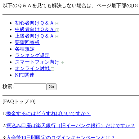
以下のＱ＆Ａを見ても解決しない場合は、ページ最下部の[DO
初心者向けＱ＆Ａ
中級者向けＱ＆Ａ
上級者向けＱ＆Ａ
要望回答板
各種規定
ランキング規定
スマートフォン向け
オンライン対戦
NFT関連
検索
:
[FAQトップ10]
1:
換金するにはどうすればいいですか？
2:
振込み口座は楽天銀行（旧イーバンク銀行）だけですか？
3:
入会後10日間限定のログインキャンペーンとは？