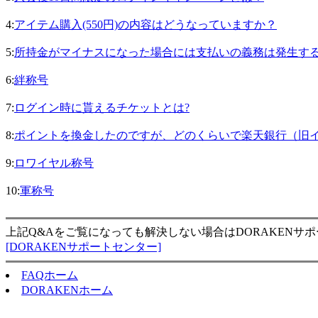
4:
アイテム購入(550円)の内容はどうなっていますか？
5:
所持金がマイナスになった場合には支払いの義務は発生す
6:
絆称号
7:
ログイン時に貰えるチケットとは?
8:
ポイントを換金したのですが、どのくらいで楽天銀行（旧
9:
ロワイヤル称号
10:
軍称号
上記Q&Aをご覧になっても解決しない場合はDORAKENサ
[DORAKENサポートセンター]
FAQホーム
DORAKENホーム