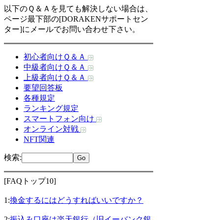
以下のＱ＆Ａを見ても解決しない場合は、
ページ最下部の[DORAKENサポートセン
ター]にメールでお問い合わせ下さい。
初心者向けＱ＆Ａ
中級者向けＱ＆Ａ
上級者向けＱ＆Ａ
要望回答板
各種規定
ランキング規定
スマートフォン向け
オンライン対戦
NFT関連
検索
:
[FAQトップ10]
1:
換金するにはどうすればいいですか？
2:
振込み口座は楽天銀行（旧イーバンク銀