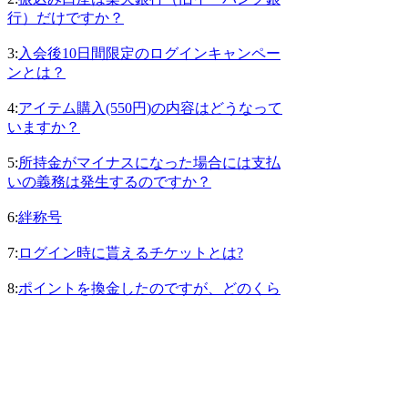
行）だけですか？
3:
入会後10日間限定のログインキャンペー
ンとは？
4:
アイテム購入(550円)の内容はどうなって
いますか？
5:
所持金がマイナスになった場合には支払
いの義務は発生するのですか？
6:
絆称号
7:
ログイン時に貰えるチケットとは?
8:
ポイントを換金したのですが、どのくら
いで楽天銀行（旧イーバンク銀行）の口座
に振込まれますか？
9:
ロワイヤル称号
10:
軍称号