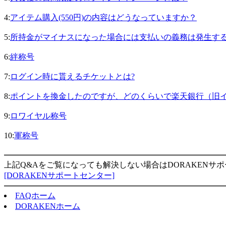
4:
アイテム購入(550円)の内容はどうなっていますか？
5:
所持金がマイナスになった場合には支払いの義務は発生す
6:
絆称号
7:
ログイン時に貰えるチケットとは?
8:
ポイントを換金したのですが、どのくらいで楽天銀行（旧
9:
ロワイヤル称号
10:
軍称号
上記Q&Aをご覧になっても解決しない場合はDORAKENサ
[DORAKENサポートセンター]
FAQホーム
DORAKENホーム