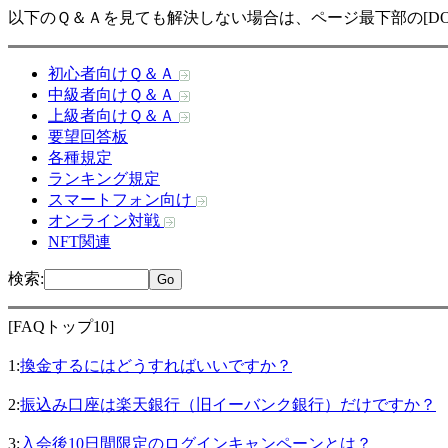
以下のＱ＆Ａを見ても解決しない場合は、ページ最下部の[DO
初心者向けＱ＆Ａ
中級者向けＱ＆Ａ
上級者向けＱ＆Ａ
要望回答板
各種規定
ランキング規定
スマートフォン向け
オンライン対戦
NFT関連
検索
:
[FAQトップ10]
1:
換金するにはどうすればいいですか？
2:
振込み口座は楽天銀行（旧イーバンク銀行）だけですか？
3:
入会後10日間限定のログインキャンペーンとは？